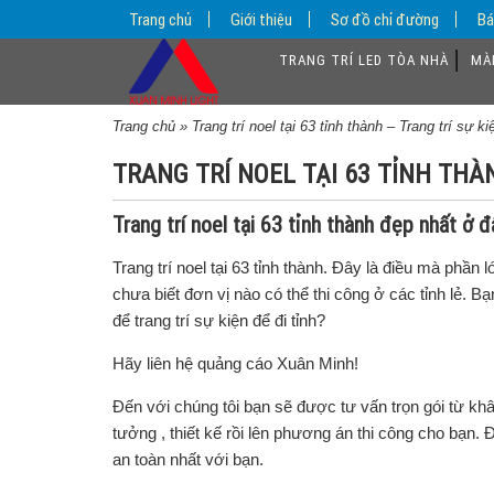
Trang chủ
Giới thiệu
Sơ đồ chỉ đường
Bá
TRANG TRÍ LED TÒA NHÀ
MÀ
Trang chủ
»
Trang trí noel tại 63 tỉnh thành – Trang trí sự
TRANG TRÍ NOEL TẠI 63 TỈNH THÀ
Trang trí noel tại 63 tỉnh thành đẹp nhất ở 
Trang trí noel
tại 63 tỉnh thành. Đây là điều mà phần 
chưa biết đơn vị nào có thể thi công ở các tỉnh lẻ. B
để trang trí sự kiện để đi tỉnh?
Hãy liên hệ quảng cáo Xuân Minh!
Đến với chúng tôi bạn sẽ được tư vấn trọn gói từ kh
tưởng , thiết kế rồi lên phương án thi công cho bạn. 
an toàn nhất với bạn.