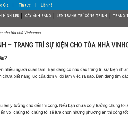
o Giá
Tin tức
Liên hệ
N HÌNH LED
CÂY ÁNH SÁNG
LED TRANG TRÍ CÔNG TRÌNH
TRANG T
 kiện cho tòa nhà Vinhomes
NH – TRANG TRÍ SỰ KIỆN CHO TÒA NHÀ VIN
đâu?
lớn nhiều người quan tâm. Bạn đang có nhu cầu trang trí sự kiện nhưn
ạn chưa biết năng lực của đơn vị đó làm việc ra sao. Bạn đang tìm các
âu lên ý tưởng cho đến thi công. Nếu bạn chưa có ý tưởng chúng tôi s
Đến với chúng tôi chúng tôi sẽ lựa chọn những phương án thi công tốt