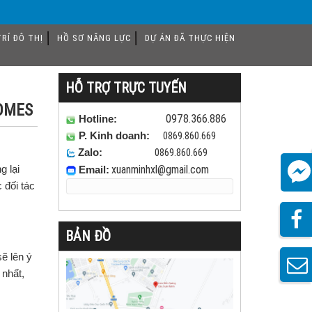
RÍ ĐÔ THỊ
HỒ SƠ NĂNG LỰC
DỰ ÁN ĐÃ THỰC HIỆN
HỖ TRỢ TRỰC TUYẾN
HOMES
0978.366.886
Hotline:
0869.860.669
P. Kinh doanh:
0869.860.669
Zalo:
xuanminhxl
@gmail.com
g lại
Email:
 đối tác
BẢN ĐỒ
ẽ lên ý
 nhất,