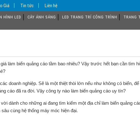
o Giá
Tin tức
Liên hệ
N HÌNH LED
CÂY ÁNH SÁNG
LED TRANG TRÍ CÔNG TRÌNH
TRANG T
giá làm biển quảng cáo tầm bao nhiêu? Vậy trước hết bạn cần tìm hi
nhé?
ác doanh nghiệp. Sẽ là một thiệt thòi lớn nếu như không có biển, để
ảng cáo đã ra đời. Vậy công ty nào làm biển quảng cáo uy tín?
vời dành cho những ai đang tìm kiếm một địa chỉ làm biển quảng cá
ên sâu cùng hệ thống máy móc hiện đại.