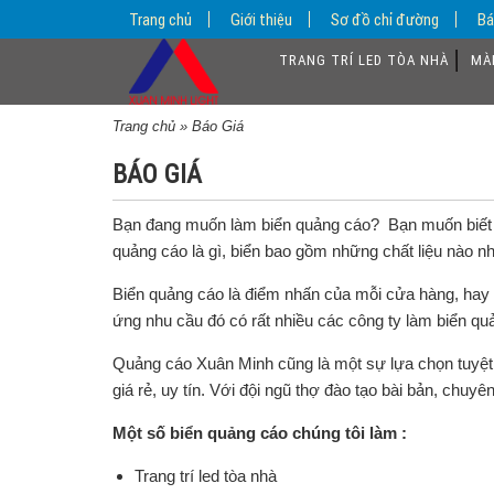
Trang chủ
Giới thiệu
Sơ đồ chỉ đường
Bá
TRANG TRÍ LED TÒA NHÀ
MÀ
Trang chủ
»
Báo Giá
BÁO GIÁ
Bạn đang muốn
làm biển quảng cáo
? Bạn muốn biết 
quảng cáo là gì, biển bao gồm những chất liệu nào 
Biển quảng cáo là điểm nhấn của mỗi cửa hàng, hay c
ứng nhu cầu đó có rất nhiều các công ty làm biển qu
Quảng cáo Xuân Minh cũng là một sự lựa chọn tuyệt 
giá rẻ, uy tín
. Với đội ngũ thợ đào tạo bài bản, chuy
Một số biển quảng cáo chúng tôi làm :
Trang trí led tòa nhà