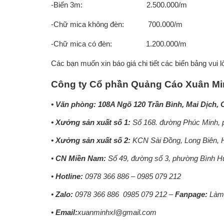
-Biển 3m: 2.500.000/m
-Chữ mica không đèn: 700.000/m
-Chữ mica có đèn: 1.200.000/m
Các bạn muốn xin báo giá chi tiết các biển bảng vui lò
Công ty Cổ phần Quảng Cáo Xuân M
• Văn phòng: 108A Ngõ 120 Trần Bình, Mai Dịch, 
• Xưởng sản xuất số 1:
Số 168. đường Phúc Minh, 
• Xưởng sản xuất số 2:
KCN Sài Đồng, Long Biên, 
•
CN Miền Nam:
Số 49, đường số 3, phường Bình H
•
Hotline:
0978 366 886 – 0985 079 212
•
Zalo:
0978 366 886
0985 079 212 –
Fanpage:
Làm 
•
Email:
xuanminhxl@gmail.com