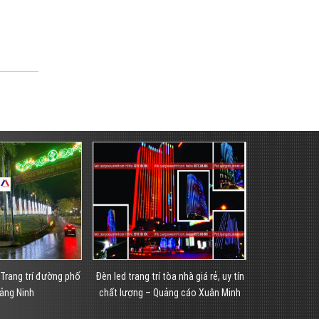
tòa nhà giá rẻ, uy tín
Trang trí led tòa nhà đẹp, chất lượng
Tran
uảng cáo Xuân Minh