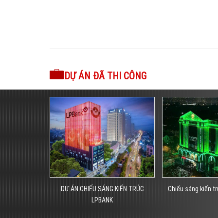
DỰ ÁN ĐÃ THI CÔNG
 KIẾN TRÚC
Chiếu sáng kiến trúc toà nhà ACIT
THI CÔNG LED MẶT
K
SOLEIL H