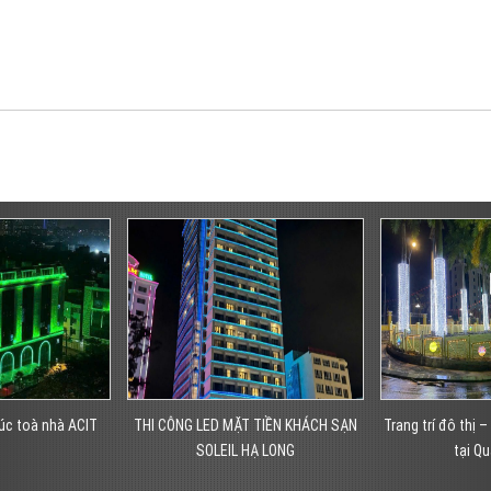
 TIỀN KHÁCH SẠN
Trang trí đô thị – Trang trí đường phố
Đèn led trang trí 
Ạ LONG
tại Quảng Ninh
chất lượng – Q