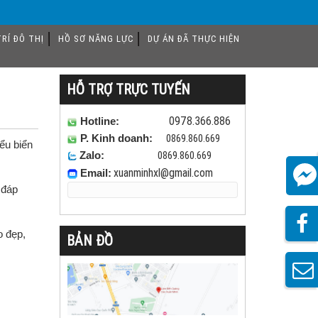
RÍ ĐÔ THỊ
HỒ SƠ NĂNG LỰC
DỰ ÁN ĐÃ THỰC HIỆN
HỖ TRỢ TRỰC TUYẾN
0978.366.886
Hotline:
0869.860.669
P. Kinh doanh:
ểu biển
0869.860.669
Zalo:
xuanminhxl
@gmail.com
Email:
 đáp
o đẹp,
BẢN ĐỒ