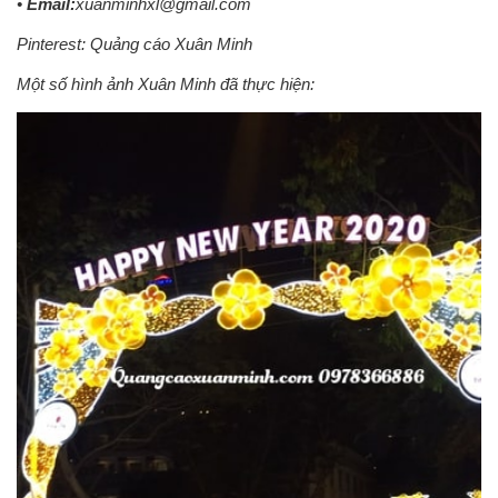
•
Email:
xuanminhxl@gmail.com
Pinterest:
Quảng cáo Xuân Minh
Một số hình ảnh Xuân Minh đã thực hiện: