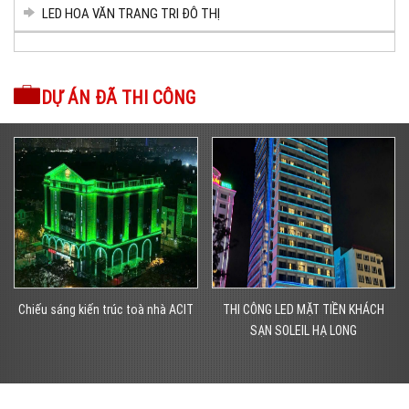
LED HOA VĂN TRANG TRI ĐÔ THỊ
DỰ ÁN ĐÃ THI CÔNG
THI CÔNG LED MẶT TIỀN KHÁCH
Trang trí đô thị – Trang trí đường
SẠN SOLEIL HẠ LONG
phố tại Quảng Ninh