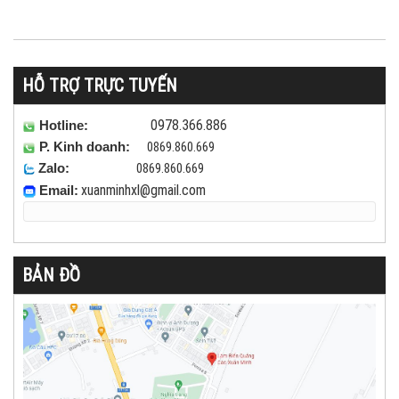
HỖ TRỢ TRỰC TUYẾN
0978.366.886
Hotline:
0869.860.669
P. Kinh doanh:
0869.860.669
Zalo:
xuanminhxl
@gmail.com
Email:
BẢN ĐỒ