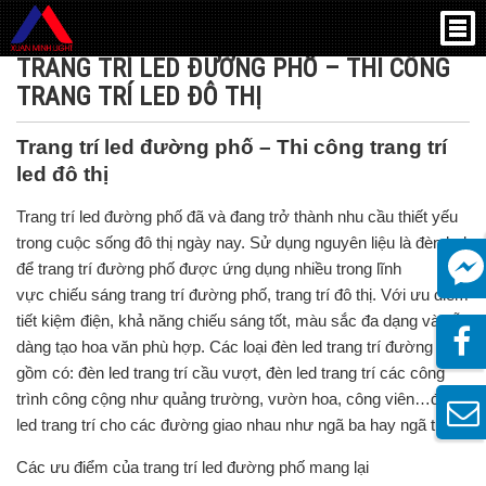
Trang chủ
»
Trang trí led đường phố – Thi công trang trí led đô thị
TRANG TRÍ LED ĐƯỜNG PHỐ – THI CÔNG
TRANG TRÍ LED ĐÔ THỊ
Trang trí led đường phố – Thi công trang trí
led đô thị
Trang trí led đường phố đã và đang trở thành nhu cầu thiết yếu
trong cuộc sống đô thị ngày nay. Sử dụng nguyên liệu là đèn led
để trang trí đường phố được ứng dụng nhiều trong lĩnh
vực chiếu sáng trang trí đường phố, trang trí đô thị. Với ưu điểm
tiết kiệm điện, khả năng chiếu sáng tốt, màu sắc đa dạng và dễ
dàng tạo hoa văn phù hợp. Các loại đèn led trang trí đường phố
gồm có: đèn led trang trí cầu vượt, đèn led trang trí các công
trình công cộng như quảng trường, vườn hoa, công viên…đèn
led trang trí cho các đường giao nhau như ngã ba hay ngã tư.
Các ưu điểm của trang trí led đường phố mang lại