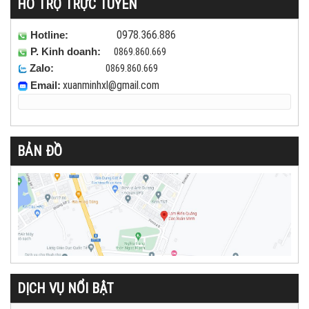
HỖ TRỢ TRỰC TUYẾN
0978.366.886
Hotline:
0869.860.669
P. Kinh doanh:
0869.860.669
Zalo:
xuanminhxl
@gmail.com
Email:
BẢN ĐỒ
DỊCH VỤ NỔI BẬT