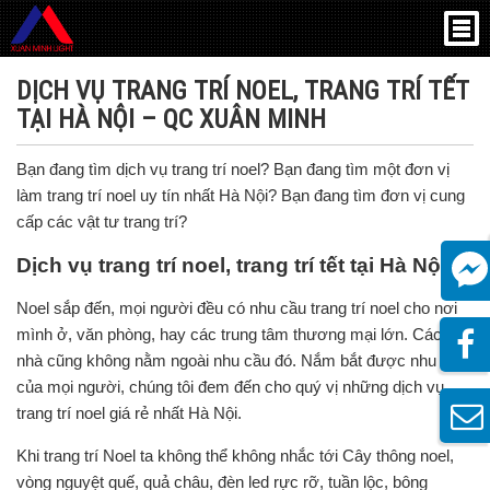
Trang chủ
»
Dịch vụ trang trí noel, trang trí tết tại Hà Nội – QC Xuân
Minh
DỊCH VỤ TRANG TRÍ NOEL, TRANG TRÍ TẾT
TẠI HÀ NỘI – QC XUÂN MINH
Bạn đang tìm dịch vụ trang trí noel? Bạn đang tìm một đơn vị
làm trang trí noel uy tín nhất Hà Nội? Bạn đang tìm đơn vị cung
cấp các vật tư trang trí?
Dịch vụ trang trí noel, trang trí tết tại Hà Nội
Noel sắp đến, mọi người đều có nhu cầu
trang trí noel
cho nơi
mình ở, văn phòng, hay các trung tâm thương mại lớn. Các tòa
nhà cũng không nằm ngoài nhu cầu đó. Nắm bắt được nhu cầu
của mọi người, chúng tôi đem đến cho quý vị những dịch vụ
trang trí noel giá rẻ nhất Hà Nội.
Khi trang trí Noel ta không thể không nhắc tới Cây thông noel,
vòng nguyệt quế, quả châu, đèn led rực rỡ, tuần lộc, bông