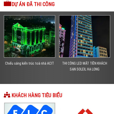
DỰ ÁN ĐÃ THI CÔNG
THI CÔNG LED MẶT TIỀN KHÁCH
Trang trí đô thị – Trang trí đường
SẠN SOLEIL HẠ LONG
phố tại Quảng Ninh
KHÁCH HÀNG TIÊU BIỂU