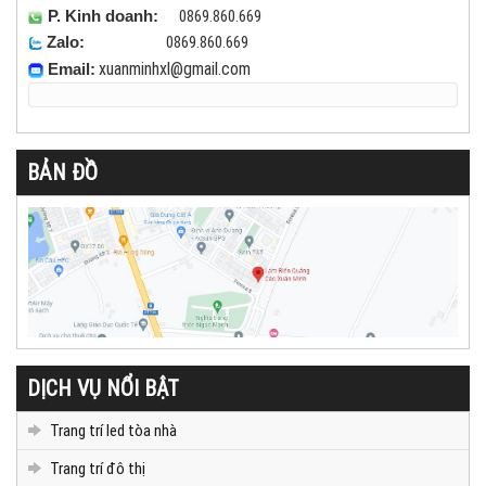
0869.860.669
P. Kinh doanh:
0869.860.669
Zalo:
xuanminhxl
@gmail.com
Email:
BẢN ĐỒ
DỊCH VỤ NỔI BẬT
Trang trí led tòa nhà
Trang trí đô thị