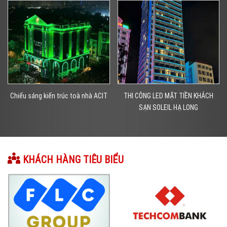
T
THI CÔNG LED MẶT TIỀN KHÁCH
Trang trí đô thị – Trang trí đường
SẠN SOLEIL HẠ LONG
phố tại Quảng Ninh
KHÁCH HÀNG TIÊU BIỂU