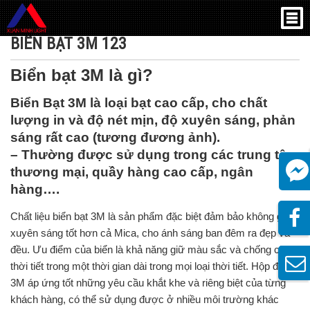
Trang chủ
»
Biển bạt 3m 123
BIỂN BẠT 3M 123
Biển bạt 3M là gì?
Biển Bạt 3M
là loại bạt cao cấp, cho chất
lượng in và độ nét mịn, độ xuyên sáng, phản
sáng rất cao (tương đương ảnh).
– Thường được sử dụng trong các trung tâm
thương mại, quầy hàng cao cấp, ngân
hàng….
Chất liệu biển bạt 3M là sản phẩm đặc biệt đảm bảo không gian,
xuyên sáng tốt hơn cả Mica, cho ánh sáng ban đêm ra đẹp và
đều. Ưu điểm của biển là khả năng giữ màu sắc và chống chịu
thời tiết trong một thời gian dài trong mọi loại thời tiết. Hộp đèn
3M áp ứng tốt những yêu cầu khắt khe và riêng biệt của từng
khách hàng, có thể sử dụng được ở nhiều môi trường khác