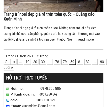
Trang trí noel đẹp giá rẻ trên toàn quốc – Quảng cáo
Xuân Minh
Trang trí noel đẹp giá rẻ trên toàn quốc Những năm trở lại đây, việc
trang trí nhà cửa, văn phòng, quán cafe hay trung tâm thương mại vào
dịp lễ Noel, Giáng sinh đã trở nên quen thuộc. Noel
…read more →
Trang 80 trên 269
« Trang
đầu
«
...
10
20
30
...
78
79
80
81
82
...
90
cuối »
HỖ TRỢ TRỰC TUYẾN
0978.366.886
Hotline:
0869.860.669
P. Kinh doanh:
0869.860.669
Zalo:
xuanminhxl
@gmail.com
Email: